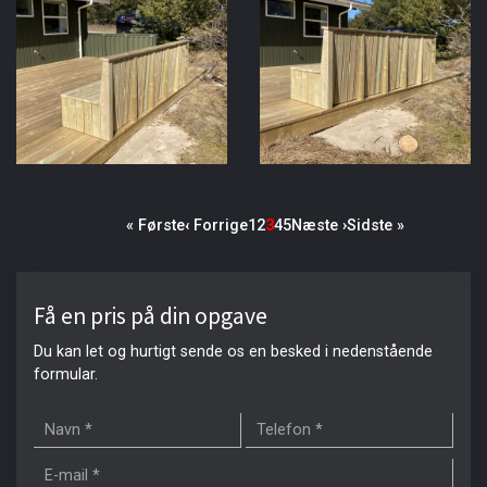
Sideinddeling
Første
« Første
Forrige
‹ Forrige
Side
1
Side
2
Side
3
Side
4
Side
5
Næste
Næste ›
Sidste
Sidste »
side
side
side
side
Få en pris på din opgave
Du kan let og hurtigt sende os en besked i nedenstående
formular.