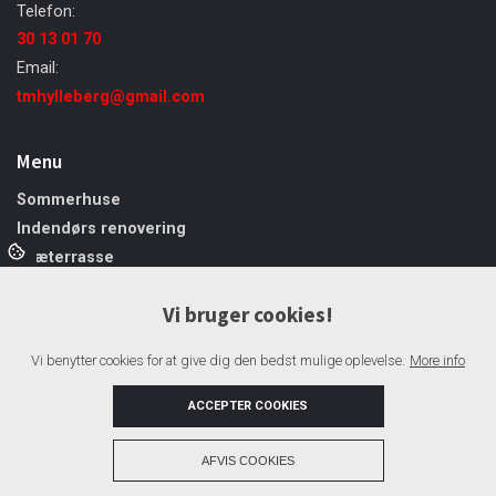
Telefon:
30 13 01 70
Email:
tmhylleberg@gmail.com
Menu
Sommerhuse
Indendørs renovering
Træterrasse
Tag
Vi bruger cookies!
Døre og vinduer
Firmaprofil
Vi benytter cookies for at give dig den bedst mulige oplevelse.
More info
Galleri
Kontakt
ACCEPTER COOKIES
+
AFVIS COOKIES
Copyright © 2026 - Tømrermester Morten Hylleberg
, CVR 42106313