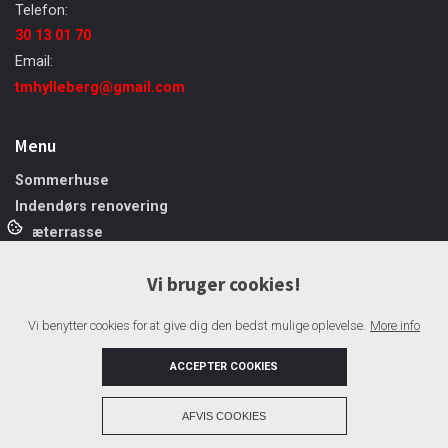
Telefon:
30 13 01 70
Email:
tmhylleberg@gmail.com
Menu
Sommerhuse
Indendørs renovering
Træterrasse
Tag
Vi bruger cookies!
Døre og vinduer
Firmaprofil
Vi benytter cookies for at give dig den bedst mulige oplevelse.
More info
Galleri
Kontakt
ACCEPTER COOKIES
+
AFVIS COOKIES
Copyright © 2026 - Tømrermester Morten Hylleberg
, CVR 42106313